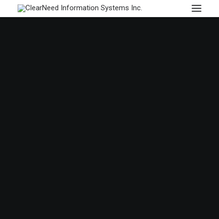
APPOINTMENTS
اكتشاف روائع دبي
المناخ المثالي لقضاء
عطلة عائلية في الشمس.